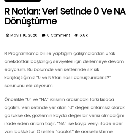
R Notları: Veri Setinde 0 Ve NA
Dönüştürme
Mayıs 16, 2020
0 Comment
6.8k
R Programlama Dili ile yaptığım çalışmalardan ufak
anekdotları başlangıç seviyeleri için derlemeye devam
ediyorum. Bu bölümde veri setlerinde sık sık
karşılaştığımız “0 ve NA’ları nasıl dönüştürebiliriz?”
sorununu ele alıyorum.
Öncelikle “0” ve “NA” ikilisinin arasındaki farkı kısaca
açalım. Veri setinde yer alan “0” değeri anlamsız olarak
gözükse de, gözlemin kayda değer bir verisi olmadığını
ifade eden anlam taşır. “NA” ise kayıp veriyi ifade eder
yani boşluktur. Özellikle “ggplot” ile görselleştirme