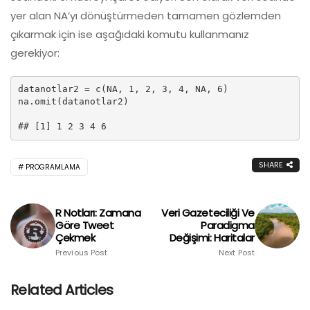
yer alan NA’yı dönüştürmeden tamamen gözlemden
çıkarmak için ise aşağıdaki komutu kullanmanız
gerekiyor:
datanotlar2 = c(NA, 1, 2, 3, 4, NA, 6)

na.omit(datanotlar2)

## [1] 1 2 3 4 6
SHARE
PROGRAMLAMA
R Notları: Zamana
Veri Gazeteciliği Ve
Göre Tweet
Paradigma
Çekmek
Değişimi: Haritalar
Previous Post
Next Post
Related Articles