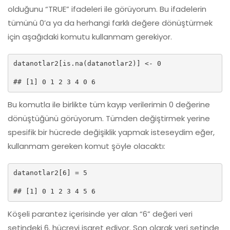
olduğunu “TRUE” ifadeleri ile görüyorum. Bu ifadelerin
tümünü 0’a ya da herhangi farklı değere dönüştürmek
için aşağıdaki komutu kullanmam gerekiyor.
datanotlar2[is.na(datanotlar2)] <- 0

## [1] 0 1 2 3 4 0 6
Bu komutla ile birlikte tüm kayıp verilerimin 0 değerine
dönüştüğünü görüyorum. Tümden değiştirmek yerine
spesifik bir hücrede değişiklik yapmak isteseydim eğer,
kullanmam gereken komut şöyle olacaktı:
datanotlar2[6] = 5

## [1] 0 1 2 3 4 5 6
Köşeli parantez içerisinde yer alan “6” değeri veri
setindeki 6. hücreyi işaret ediyor. Son olarak veri setinde