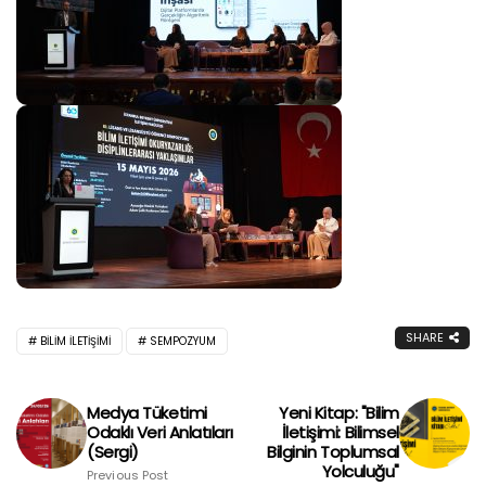
SHARE
BILIM ILETIŞIMI
SEMPOZYUM
Medya Tüketimi
Yeni Kitap: "Bilim
Odaklı Veri Anlatıları
İletişimi: Bilimsel
(Sergi)
Bilginin Toplumsal
Yolculuğu"
Previous Post