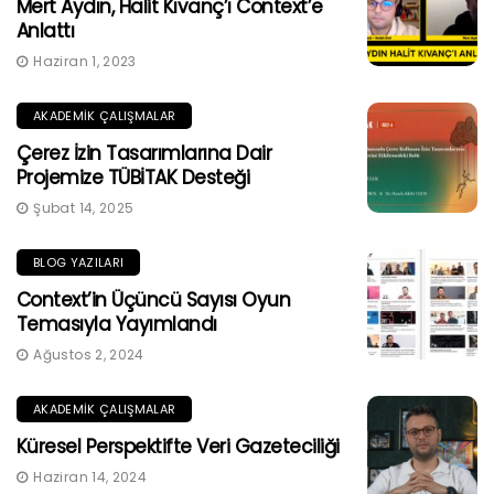
Mert Aydın, Halit Kıvanç’ı Context’e
Anlattı
Haziran 1, 2023
AKADEMIK ÇALIŞMALAR
Çerez İzin Tasarımlarına Dair
Projemize TÜBİTAK Desteği
Şubat 14, 2025
BLOG YAZILARI
Context’in Üçüncü Sayısı Oyun
Temasıyla Yayımlandı
Ağustos 2, 2024
AKADEMIK ÇALIŞMALAR
Küresel Perspektifte Veri Gazeteciliği
Haziran 14, 2024