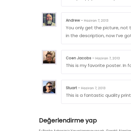
Andrew
–
Haziran 7, 2013
You only get the picture, not
in the description, now I’ve g
Coen Jacobs
–
Haziran 7, 2013
This is my favorite poster. In 
Stuart
–
Haziran 7, 2013
This is a fantastic quality pr
Değerlendirme yap
E-Posta Adresiniz Yayınlanmayacak.
Gerekli Alanla