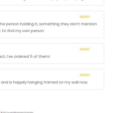
üzerinden
4
oy aldı
5
 the person holding it, something they don’t mention
üzerinden
3
oy
ot to find my own person
aldı
5 üzerinden
fact, I’ve ordered 5 of them!
5
oy aldı
5
int and is happily hanging framed on my wall now.
üzerinden
4
oy aldı
r
*
Ile Işaretlenmişlerdir