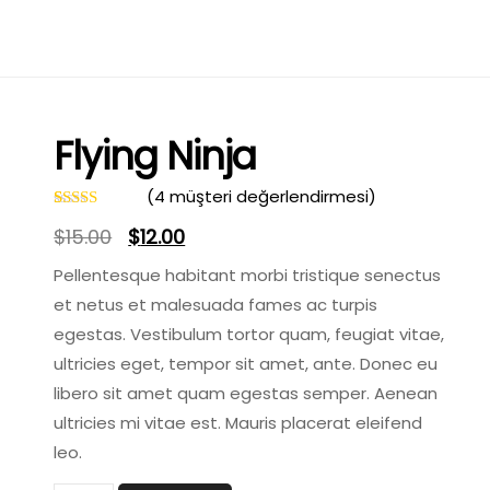
Flying Ninja
(
4
müşteri değerlendirmesi)
4
müşteri
Orijinal
Şu
$
15.00
$
12.00
puanına
dayanarak
fiyat:
andaki
5
Pellentesque habitant morbi tristique senectus
üzerinden
et netus et malesuada fames ac turpis
4.00
puan
$15.00.
fiyat:
aldı
egestas. Vestibulum tortor quam, feugiat vitae,
$12.00.
ultricies eget, tempor sit amet, ante. Donec eu
libero sit amet quam egestas semper. Aenean
ultricies mi vitae est. Mauris placerat eleifend
leo.