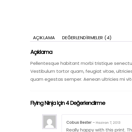
AÇIKLAMA
DEĞERLENDIRMELER (4)
Açıklama
Pellentesque habitant morbi tristique senect
Vestibulum tortor quam, feugiat vitae, ultrici
quam egestas semper. Aenean ultricies mi vita
Flying Ninja
Için 4 Değerlendirme
Cobus Bester
–
Haziran 7, 2013
Really happy with this print. 