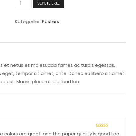
Flying
SEPETE EKLE
Ninja
adet
Kategoriler:
Posters
us et netus et malesuada fames ac turpis egestas.
es eget, tempor sit amet, ante. Donec eu libero sit amet
e est. Mauris placerat eleifend leo.
5
The colors are great, and the paper quality is good too.