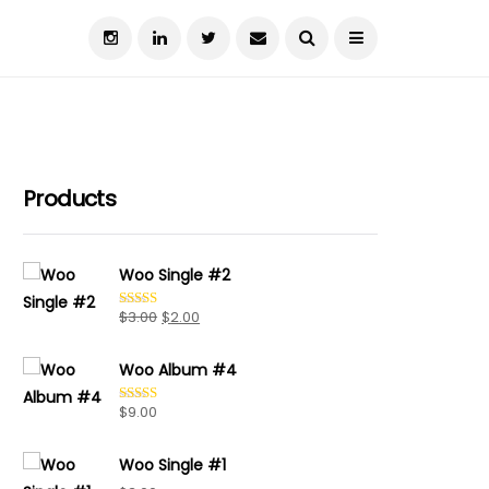
Products
Woo Single #2
Orijinal
Şu
$
3.00
$
2.00
5
üzerinden
fiyat:
andaki
4.50
oy
aldı
Woo Album #4
$3.00.
fiyat:
$2.00.
$
9.00
5 üzerinden
5.00
oy aldı
Woo Single #1