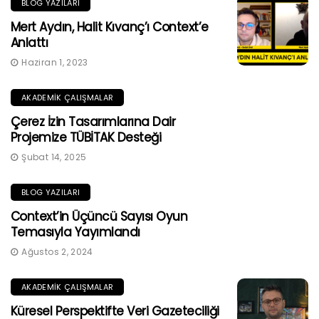
BLOG YAZILARI
Mert Aydın, Halit Kıvanç’ı Context’e
Anlattı
Haziran 1, 2023
AKADEMIK ÇALIŞMALAR
Çerez İzin Tasarımlarına Dair
Projemize TÜBİTAK Desteği
Şubat 14, 2025
BLOG YAZILARI
Context’in Üçüncü Sayısı Oyun
Temasıyla Yayımlandı
Ağustos 2, 2024
AKADEMIK ÇALIŞMALAR
Küresel Perspektifte Veri Gazeteciliği