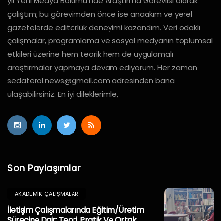
yıl Yeni Medya Bölümü’nde Araştırma Görevlisi olarak
çalıştım; bu görevimden önce ise anaakım ve yerel
gazetelerde editörlük deneyimi kazandım. Veri odaklı
çalışmalar, programlama ve sosyal medyanın toplumsal
etkileri üzerine hem teorik hem de uygulamalı
araştırmalar yapmaya devam ediyorum. Her zaman
sedaterol.news@gmail.com
adresinden bana
ulaşabilirsiniz. En iyi dileklerimle,
Son Paylaşımlar
AKADEMIK ÇALIŞMALAR
İletişim Çalışmalarında Eğitim/Üretim
Sürecine Dair: Teori, Pratik Ve Ortak