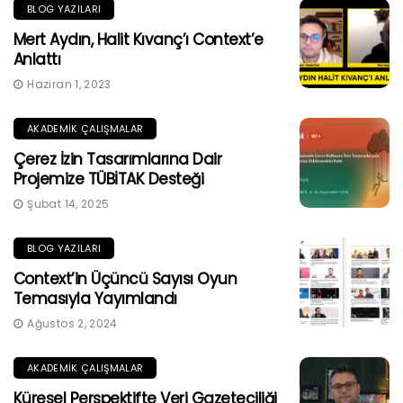
BLOG YAZILARI
Mert Aydın, Halit Kıvanç’ı Context’e
Anlattı
Haziran 1, 2023
AKADEMIK ÇALIŞMALAR
Çerez İzin Tasarımlarına Dair
Projemize TÜBİTAK Desteği
Şubat 14, 2025
BLOG YAZILARI
Context’in Üçüncü Sayısı Oyun
Temasıyla Yayımlandı
Ağustos 2, 2024
AKADEMIK ÇALIŞMALAR
Küresel Perspektifte Veri Gazeteciliği