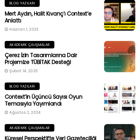
BLOG YAZILARI
Mert Aydın, Halit Kıvanç’ı Context’e
Anlattı
Haziran 1, 2023
AKADEMIK ÇALIŞMALAR
Çerez İzin Tasarımlarına Dair
Projemize TÜBİTAK Desteği
Şubat 14, 2025
BLOG YAZILARI
Context’in Üçüncü Sayısı Oyun
Temasıyla Yayımlandı
Ağustos 2, 2024
AKADEMIK ÇALIŞMALAR
Küresel Perspektifte Veri Gazeteciliği