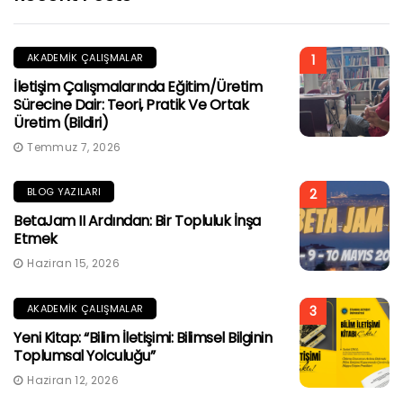
AKADEMIK ÇALIŞMALAR
1
İletişim Çalışmalarında Eğitim/Üretim
Sürecine Dair: Teori, Pratik Ve Ortak
Üretim (Bildiri)
Temmuz 7, 2026
BLOG YAZILARI
2
BetaJam II Ardından: Bir Topluluk İnşa
Etmek
Haziran 15, 2026
AKADEMIK ÇALIŞMALAR
3
Yeni Kitap: “Bilim İletişimi: Bilimsel Bilginin
Toplumsal Yolculuğu”
Haziran 12, 2026